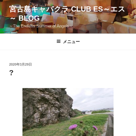
コ
宮古島キャバクラ CLUB ES～エス
ン
～ BLOG
テ
ン
～The Endless Summer of Angels～
ツ
へ
メニュー
ス
キ
ッ
投
2020年3月29日
プ
稿
?
日: