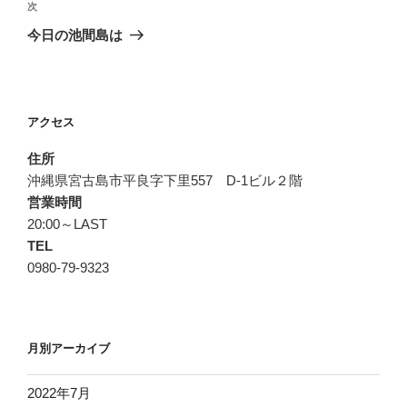
ビ
稿
次
次
ゲ
の
今日の池間島は
投
ー
稿
シ
ョ
アクセス
ン
住所
沖縄県宮古島市平良字下里557 D-1ビル２階
営業時間
20:00～LAST
TEL
0980-79-9323
月別アーカイブ
2022年7月