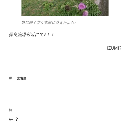
野に咲く花が素敵に見えたよ?✨
保良漁港付近にて?！！
IZUMI?
タ
宮古島
グ
投
前
前
稿
の
?
ナ
投