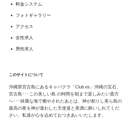
料金システム
フォトギャラリー
アクセス
女性求人
男性求人
このサイトについて
沖縄県宮古島にあるキャバクラ「Club es」沖縄の宝石、
宮古島･･･この美しい島 の時間を朝まで楽しみたい貴方
へ･･･綺麗な海で癒やされたあとは、神が創りし美ら島の
最高の夜を神が遣わした天使達と美酒に酔いしれてくだ
さい。私達が心を込めておつきあいいたします。