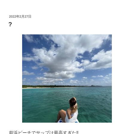
投
2022年2月27日
稿
?
日:
前浜ビーチでサップは最高すぎた‼️