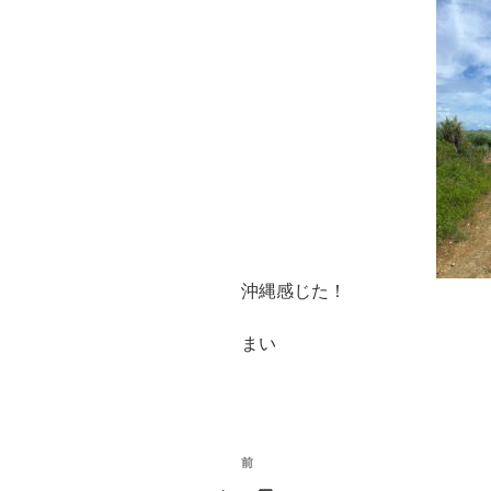
沖縄感じた！
まい
投
前
前