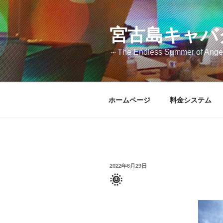
コ
ン
テ
宮古島キャバク
ン
～The Endless Summer of Ang
ツ
へ
ス
キ
ホームページ
料金システム
ッ
プ
投
2022年6月29日
稿
🌞
日: