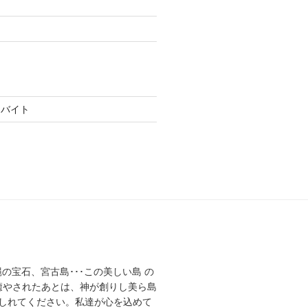
トバイト
縄の宝石、宮古島･･･この美しい島 の
癒やされたあとは、神が創りし美ら島
しれてください。私達が心を込めて