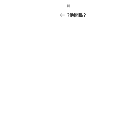
投
前
前
稿
の
?池間島?
投
ナ
稿
ビ
ゲ
ー
シ
ョ
ン