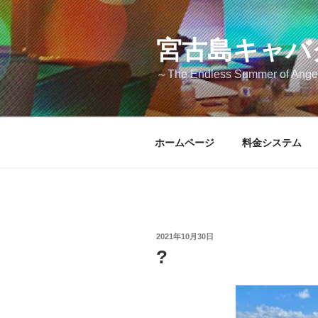
コ
ン
テ
宮古島キャバク
ン
～The Endless Summer of Ang
ツ
へ
ス
キ
ホームページ
料金システム
ッ
プ
投
2021年10月30日
稿
?
日: