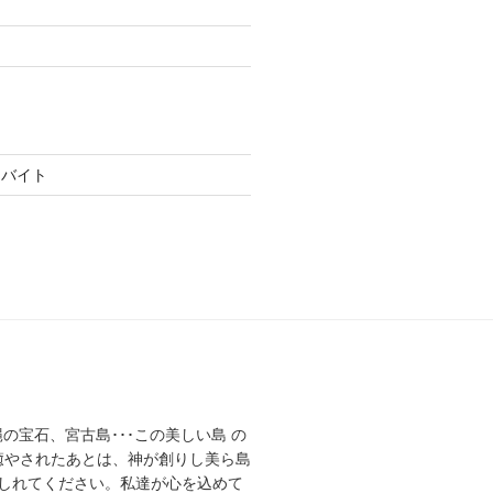
トバイト
縄の宝石、宮古島･･･この美しい島 の
癒やされたあとは、神が創りし美ら島
しれてください。私達が心を込めて