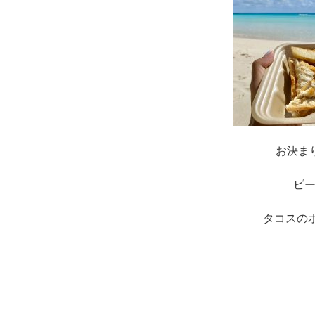
お決まり
ビー
タコスの