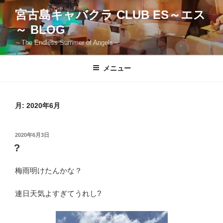
コ
宮古島キャバクラ CLUB ES～エス
ン
～ BLOG
テ
ン
～The Endless Summer of Angels～
ツ
へ
メニュー
ス
キ
ッ
月:
2020年6月
プ
投
2020年6月3日
稿
?
日:
梅雨明けたんかな？
連日天気よすぎてうれし?