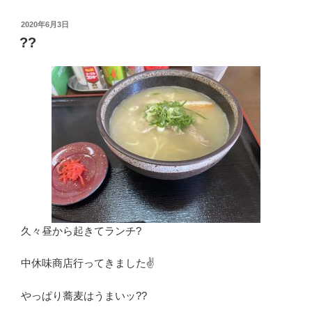
投
2020年6月3日
稿
??
日:
久々昼から起きてランチ?
中休味商店行ってきました✌️
やっぱり蕎麦はうまいッ??