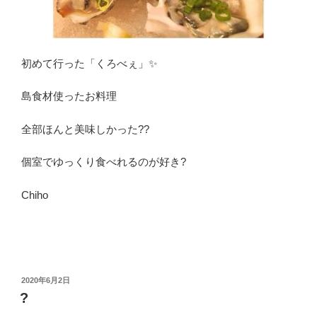
初めて行った「くろべぇ」✨
島食材使ったお料理
全部ほんと美味しかった??
個室でゆっくり食べれるのが好き?
Chiho
投
2020年6月2日
稿
?
日: