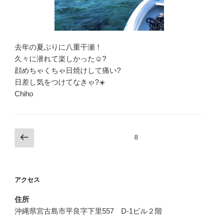
去年の夏ぶりに八重干瀬！
久々に潜れて楽しかった☺️?
顔めちゃくちゃ日焼けして痛い?
日差し気をつけてなきゃ?☀️
Chiho
投
前
固定ページ
8
の
稿
ペ
ナ
ー
ビ
アクセス
ジ
ゲ
住所
ー
沖縄県宮古島市平良字下里557 D-1ビル２階
シ