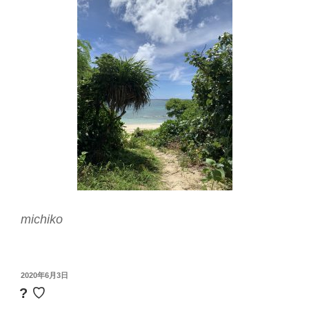
michiko
投
2020年6月3日
稿
? ♡
日: