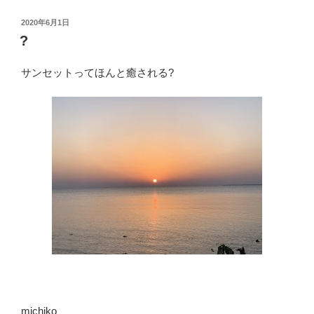
投
2020年6月1日
稿
?
日:
サンセットってほんと癒される?
michiko