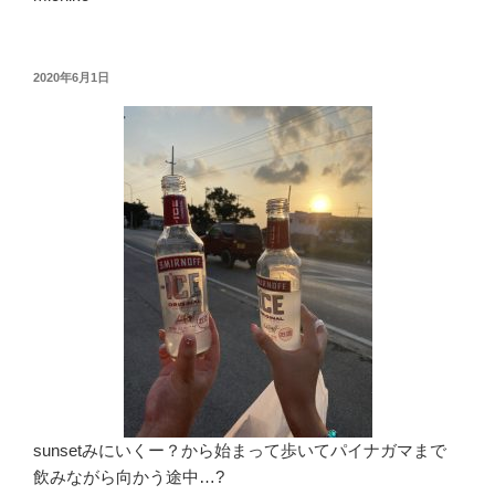
投
2020年6月1日
稿
日:
sunsetみにいくー？から始まって歩いてパイナガマまで
飲みながら向かう途中…?