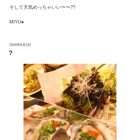
そして天気めっちゃいい〜〜??
MIYU♠︎
投
2020年6月2日
稿
?
日: