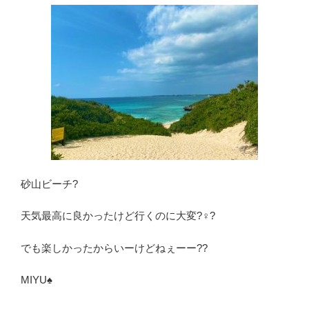
砂山ビーチ?
天気最高に良かったけど行くのに大変?‍♀️?
でも楽しかったからいーけどねぇーー??
MIYU♠︎