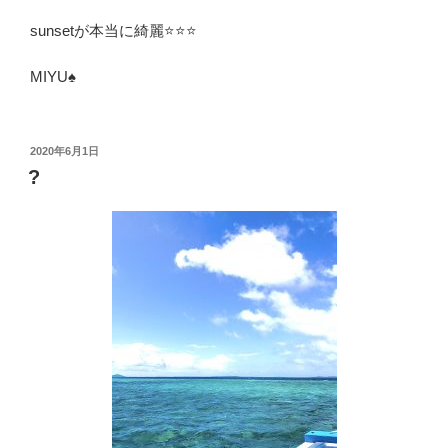
sunsetが本当に綺麗⭐️⭐️⭐️
MIYU♠︎
投
2020年6月1日
稿
?
日: